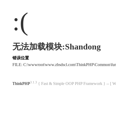
:(
无法加载模块:Shandong
错误位置
FILE: C:\wwwroot\www.zbsdscl.com\ThinkPHP\Common\fu
3.1.3
ThinkPHP
{ Fast & Simple OOP PHP Framework } -- 