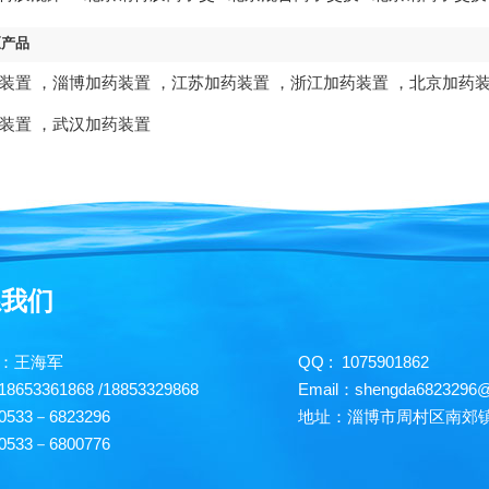
换器
器
区产品
装置
，
淄博加药装置
，
江苏加药装置
，
浙江加药装置
，
北京加药
装置
，
武汉加药装置
系我们
人：王海军
QQ : 1075901862
653361868 /18853329868
Email：shengda682329
533－6823296
地址：淄博市周村区南郊镇
533－6800776